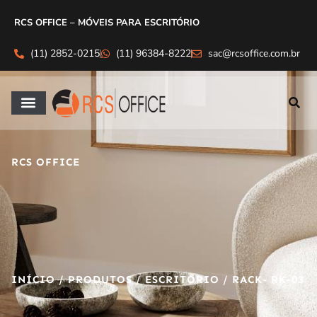
RCS OFFICE – MÓVEIS PARA ESCRITÓRIO
(11) 2852-0215
(11) 96384-8222
sac@rcsoffice.com.br
RCS OFFICE
INÍCIO
/
PRODUTOS
/
ESCRITÓRIO
/ RACK- RK-03