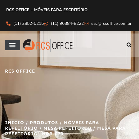
RCS OFFICE – MÓVEIS PARA ESCRITÓRIO
(11) 2852-0215
(11) 96384-8222
sac@rcsoffice.com.br
RCS OFFICE
INÍCIO
/
PRODUTOS
/
MÓVEIS PARA
REFEITÓRIO
/
MESA REFEITÓRIO
/ MESA PARA
REFEITÓRIO- MPR-020