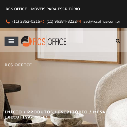
RCS OFFICE – MÓVEIS PARA ESCRITÓRIO
(11) 2852-0215
(11) 96384-8222
sac@rcsoffice.com.br
RCS OFFICE
INÍCIO
/
PRODUTOS
/
ESCRITÓRIO
/ MESA
EXECUTIVA- ME-01