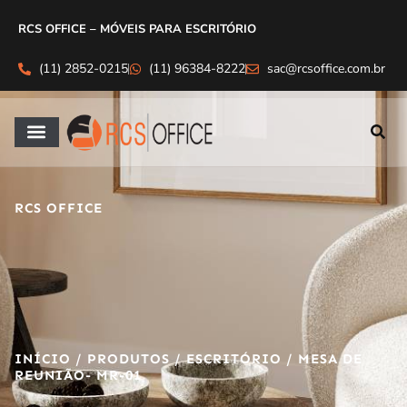
RCS OFFICE – MÓVEIS PARA ESCRITÓRIO
(11) 2852-0215
(11) 96384-8222
sac@rcsoffice.com.br
RCS OFFICE
INÍCIO
/
PRODUTOS
/
ESCRITÓRIO
/ MESA DE
REUNIÃO- MR-01