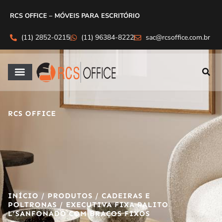
RCS OFFICE – MÓVEIS PARA ESCRITÓRIO
(11) 2852-0215
(11) 96384-8222
sac@rcsoffice.com.br
RCS OFFICE
INÍCIO
/
PRODUTOS
/
CADEIRAS E
POLTRONAS
/ EXECUTIVA FIXA PALITO
L’SANFONADO COM BRAÇOS FIXOS