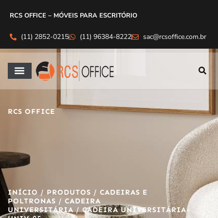
RCS OFFICE – MÓVEIS PARA ESCRITÓRIO
(11) 2852-0215
(11) 96384-8222
sac@rcsoffice.com.br
RCS OFFICE
INÍCIO
/
PRODUTOS
/
CADEIRAS E
POLTRONAS
/
CADEIRA
UNIVERSITÁRIA
/ CADEIRA UNIVERSITÁRIA-