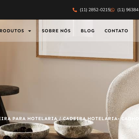
(11) 2852-0215
(11) 9638
RODUTOS
SOBRE NÓS
BLOG
CONTATO
EIRA PARA HOTELARIA
/ CADEIRA HOTELARIA- CADHO