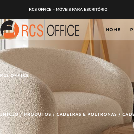
RCS OFFICE – MÓVEIS PARA ESCRITÓRIO
HOME
P
RCS OFFICE
INÍCIO
/
PRODUTOS
/
CADEIRAS E POLTRONAS
/
CAD