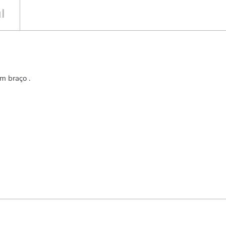
l
m braço .